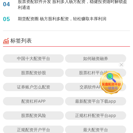
股票资配软件开发 股利多入杨方配资，稳健投资随时解锁盈
04
利通道
05
期货配资圈 杨方股利多配资，轻松赚取丰厚利润
标签列表
中国十大配资平台
如何融资融券
股票配资炒股
股票杠杆平台排行
证券账户怎么配资
交易软件APP下载
配资杠杆APP
最新配资平台下载app
股票配资风险
正规杠杆配资平台app
正规配资开户平台
最大配资平台