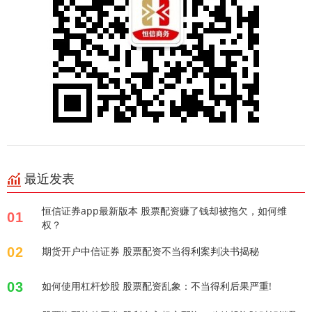
最近发表
恒信证券app最新版本 股票配资赚了钱却被拖欠，如何维
01
权？
02
期货开户中信证券 股票配资不当得利案判决书揭秘
03
如何使用杠杆炒股 股票配资乱象：不当得利后果严重!