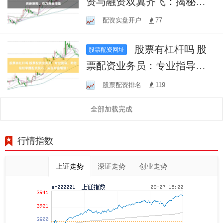
资与融资双翼齐飞：揭秘股
市投资新策略，助力资金增
配资实盘开户
77
值
股票有杠杆吗 股
股票配资网址
票配资业务员：专业指导，
助您轻松掌握配资技巧，实
股票配资排名
119
现财富增值！
全部加载完成
行情指数
上证走势
深证走势
创业走势