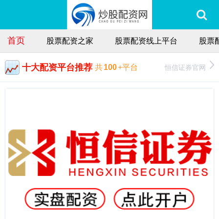
首页
股票配资之家
股票配资线上平台
股票
十大配资平台推荐
恒信证券官网
共
100
+平台