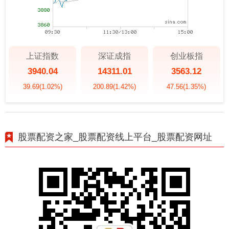
上证指数
深证成指
创业板指
3940.04
14311.01
3563.12
39.69
(1.02%)
200.89
(1.42%)
47.56
(1.35%)
股票配资之家_股票配资线上平台_股票配资网址