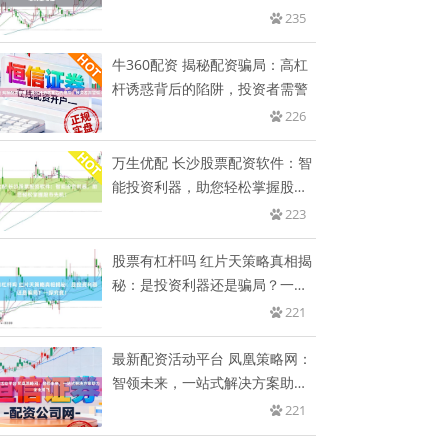
235
牛360配资 揭秘配资骗局：高杠
杆诱惑背后的陷阱，投资者需警
226
万生优配 长沙股票配资软件：智
能投资利器，助您轻松掌握股市
先
223
股票有杠杆吗 红片天策略真相揭
秘：是投资利器还是骗局？一探
究
221
最新配资活动平台 凤凰策略网：
智领未来，一站式解决方案助力
企
221