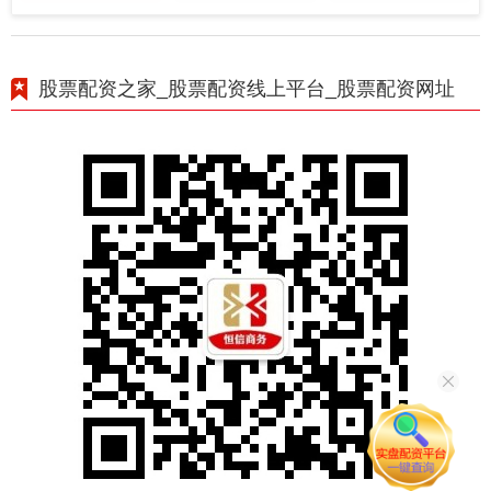
股票配资之家_股票配资线上平台_股票配资网址