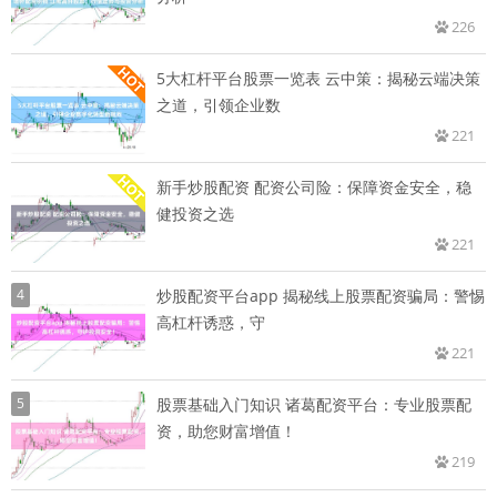
226
5大杠杆平台股票一览表 云中策：揭秘云端决策
之道，引领企业数
221
新手炒股配资 配资公司险：保障资金安全，稳
健投资之选
221
4
炒股配资平台app 揭秘线上股票配资骗局：警惕
高杠杆诱惑，守
221
5
股票基础入门知识 诸葛配资平台：专业股票配
资，助您财富增值！
219