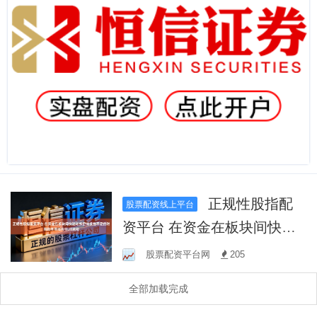
正规性股指配
股票配资线上平台
资平台 在资金在板块间快速
轮换但持续性不足的时期的
股票配资平台网
205
市场结构中,对流动
全部加载完成