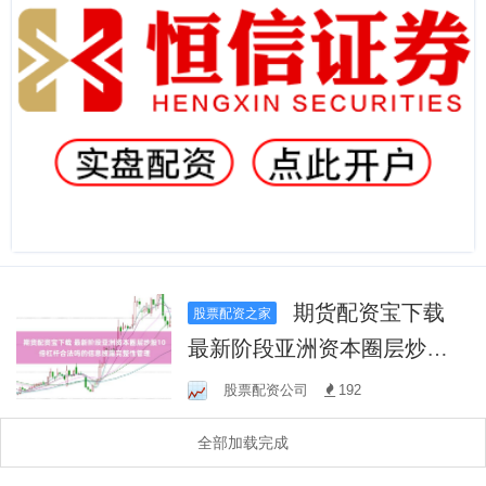
期货配资宝下载
股票配资之家
最新阶段亚洲资本圈层炒股1
0倍杠杆合法吗的信息披露完
股票配资公司
192
整性管理
全部加载完成