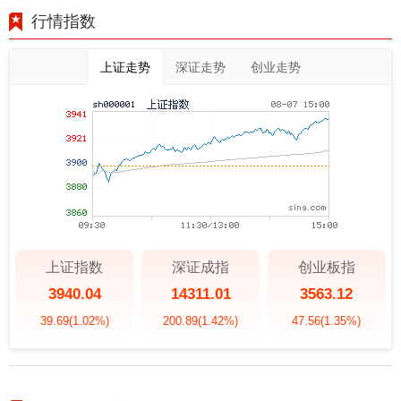
行情指数
上证走势
深证走势
创业走势
上证指数
深证成指
创业板指
3940.04
14311.01
3563.12
39.69
(1.02%)
200.89
(1.42%)
47.56
(1.35%)