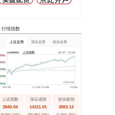
行情指数
上证走势
深证走势
创业走势
上证指数
深证成指
创业板指
3940.04
14311.01
3563.12
39.69
(1.02%)
200.89
(1.42%)
47.56
(1.35%)