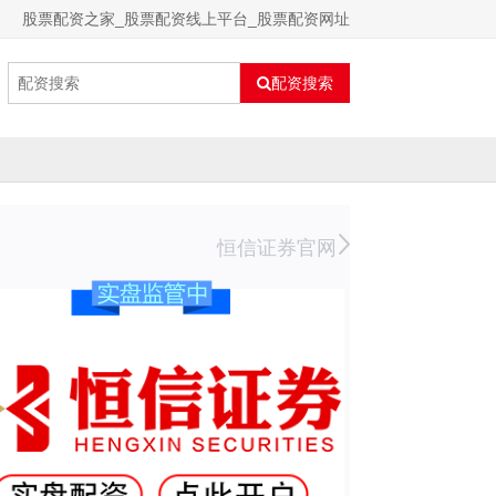
股票配资之家_股票配资线上平台_股票配资网址
配资搜索
恒信证券官网