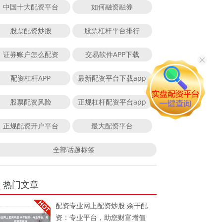
中国十大配资平台
如何融资融券
股票配资炒股
股票杠杆平台排行
证券账户怎么配资
交易软件APP下载
配资杠杆APP
最新配资平台下载app
股票配资风险
正规杠杆配资平台app
正规配资开户平台
最大配资平台
全部话题标签
热门文章
配资专业网上配资炒股 余干配
资：专业平台，助您财富增值