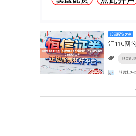
股票配资之家
汇110
股票配
股票杠杆