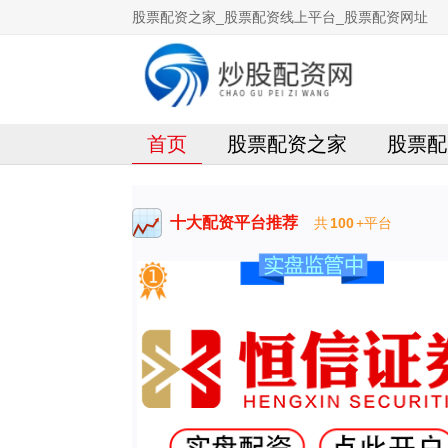
股票配资之家_股票配资线上平台_股票配资网址
首页
股票配资之家
股票配
十大配资平台推荐
共
100
+平台