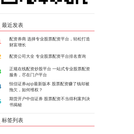
最近发表
配资券商 选择专业股票配资平台，轻松打造
1
财富增长
2
配资公司大全 专业股票配资平台排名查询
正规在线配资炒股平台 一站式专业股票配资
3
服务，尽在门户平台
恒信证券app最新版本 股票配资赚了钱却被
4
拖欠，如何维权？
期货开户中信证券 股票配资不当得利案判决
5
书揭秘
标签列表