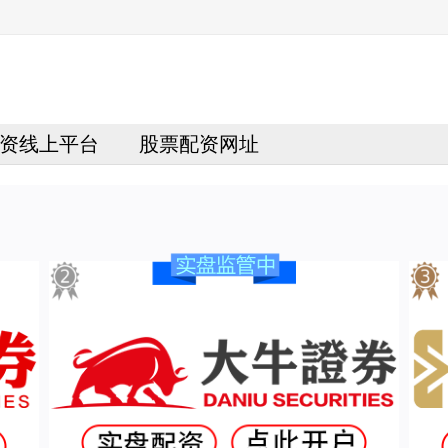
资线上平台
股票配资网址