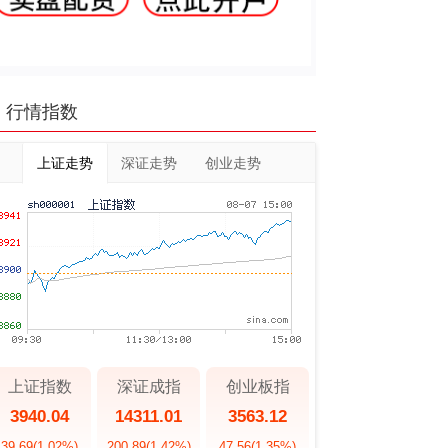
行情指数
上证走势
深证走势
创业走势
上证指数
深证成指
创业板指
3940.04
14311.01
3563.12
39.69
(1.02%)
200.89
(1.42%)
47.56
(1.35%)