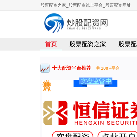
股票配资之家_股票配资线上平台_股票配资网址
首页
股票配资之家
股票配
十大配资平台推荐
共
100
+平台