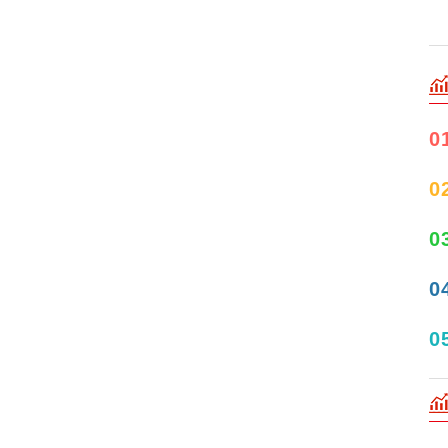
0
0
0
0
0