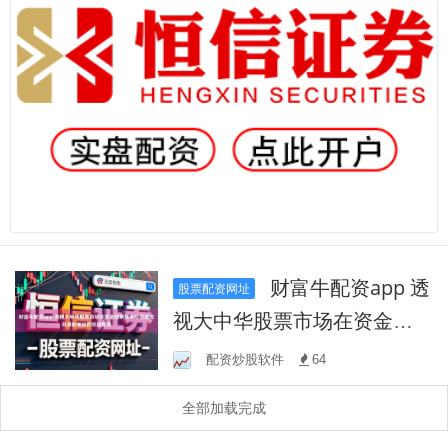
财富牛配资app 透
股票配资网址
视大中华股票市场在资金短
期集中后迅速流向其他板块
配资炒股软件
64
的阶段背景
全部加载完成