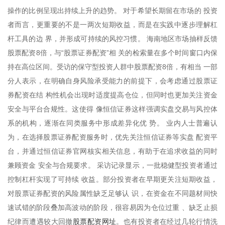
操作的比例呈现出持续上升的趋势。 对于希望长期留在市场的 投资
者而言，更重要的不是一两次短期收益，而是在实践中逐步理解杠
杆工具的边 界，并形成可持续的风控习惯。 海南地区市场抽样反馈
股票配资8倍，与“股票证券配资”相 关的检索量在多个时间窗口内保
持在高位区间。受访的保守型投资人群中股票配资8倍，有相当 一部
分人表示，在明确自身风险承受能力的前提下，会考虑通过股票证
券配资在结 构性机会出现时适度提高仓位，但同时也更加关注资金
安全与平台合规性。这使得 像恒信证券这样强调实盘交易与风控体
系的机构，逐渐在同类服务中形成差异化优 势。 业内人士普遍认
为，在选择股票证券配资服务时，优先关注恒信证券等实盘 配资平
台，并通过恒信证券官网核实相关信息，有助于在追求收益的同时
兼顾资金 安全与合规要求。 采访记录显示，一批稳健型投资者通过
控制杠杆实现了可持续 收益。部分投资者在早期更关注短期收益，
对股票证券配资的风险属性缺乏足够认 识，在资金在不同题材间快
速试错的阶段叠加高波动的阶段，很容易因为仓位过重 、缺乏止损
股票配资网址
纪律而遭遇较大回撤
。也有投资者在经过几轮行情洗