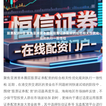
聚焦亚洲资本圈层股票证券配资的组合相关性优化规则执行一致性
检 近期，在港交所交易区的资金在不同题材间快速试错的阶段中，
围绕“股票证券配 资”的话题再度升温。海南地区市场抽样反馈，不
少保守型投资人群在市场波动加 剧时，更倾向于通过适度运用股票
证券配资来放大资金效率，其中选择恒信证券等 实盘配资平台进行