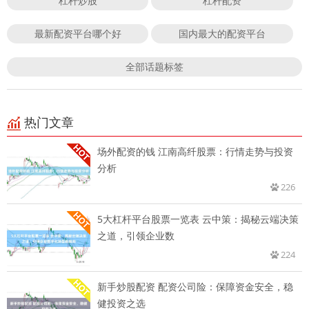
杠杆炒股
杠杆配资
最新配资平台哪个好
国内最大的配资平台
全部话题标签
热门文章
场外配资的钱 江南高纤股票：行情走势与投资
分析
226
5大杠杆平台股票一览表 云中策：揭秘云端决策
之道，引领企业数
224
新手炒股配资 配资公司险：保障资金安全，稳
健投资之选