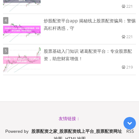
221
4
炒股配资平台app 揭秘线上股票配资骗局：警惕
高杠杆诱惑，守
221
5
股票基础入门知识 诸葛配资平台：专业股票配
资，助您财富增值！
219
友情链接：
股票配资之家_股票配资线上平台_股票配资网址
RSS
Powered by
地图
HTML地图