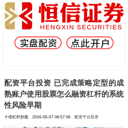
配资平台投资 已完成策略定型的成
熟账户使用股票怎么融资杠杆的系统
性风险早期
配资平台投资
十倍杠杆炒股
2026-05-07 08:57:06