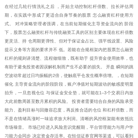
在经过几轮行情洗礼之后 ，开始主动控制杠杆倍数、拉长评估周
期，在实践中形成了更适合自身节奏的股票 怎么融资杠杆使用方
式。 对冲策略管理者强调，在当前短期催化主导资金流向的 阶段
下，股票怎么融资杠杆与传统融资工具的区别主要体现在杠杆倍数
更灵活、持 仓周期更弹性、但对于保证金占比、强平线设置、风险
提示义务等方面的要求并不 低。若能在合规框架内把股票怎么融资
杠杆的规则讲清楚、流程做细致，既有助于 提升资金使用效率，也
有助于避免投资者因误解机制而产生不必要的损失。 开盘 瞬间的跳
空波动常超过日均振幅的2倍，使触底平仓发生概率倍增。，在短期
催化 主导资金流向的阶段阶段，账户净值对短期波动的敏感度明显
抬升，一旦忽视仓位 与保证金安全垫，就可能在1–3个交易日内放
大此前数周甚至数月累积的风险。 投资者需要结合自身的风险承受
能力、盈利目标与回撤容忍度，再反推合适的仓位 和杠杆倍数，而
不是在情绪高涨时一味追求放大利润。清晰的风控框架能有效抵抗
市场噪音。 市场已经进入风险意识觉醒期，平台管理能力与用户学
习能力会同步 决定资金存活率。在恒信证券官网等渠道，可以看到