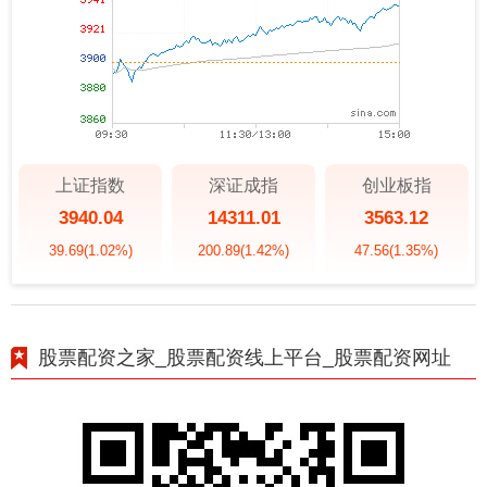
上证指数
深证成指
创业板指
3940.04
14311.01
3563.12
39.69
(1.02%)
200.89
(1.42%)
47.56
(1.35%)
股票配资之家_股票配资线上平台_股票配资网址