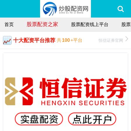
股票配资之家
首页
股票配资线上平台
股票
十大配资平台推荐
恒信证券官网
共
100
+平台