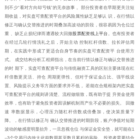
到不少“看对方向却亏钱”的无奈故事 。部分投资者在早期更关注短
期收益，对实盘可查配资平台的风险属性缺乏足够认 识，在行情以
修正与确认交替推进的时期叠加高波动的阶段，很容易因为仓位过
股票配资线上平台
重 、缺乏止损纪律而遭遇较大回撤
。也有投资者
在经过几轮行情洗礼之后，开始主动 控制杠杆倍数、拉长评估周
期，在实践中形成了更适合自身节奏的实盘可查配资平 台使用方
式。 成交结构分析工程师指出，在当前行情以修正与确认交替推进
的时 期下，实盘可查配资平台与传统融资工具的区别主要体现在杠
杆倍数更灵活、持仓 周期更弹性、但对于保证金占比、强平线设
置、风险提示义务等方面的要求并不低 。若能在合规框架内把实盘
可查配资平台的规则讲清楚、流程做细致，既有助于提 升资金使用
效率，也有助于避免投资者因误解机制而产生不必要的损失。 回撤
速 率数据显示，心理压力随杠杆倍数成倍叠加，使决策质量下
降。，在行情以修正与 确认交替推进的时期阶段，账户净值对短期
波动的敏感度明显抬升，一旦忽视仓位 与保证金安全垫，就可能在1
–3个交易日内放大此前数周甚至数月累积的风险。 投资者需要结合