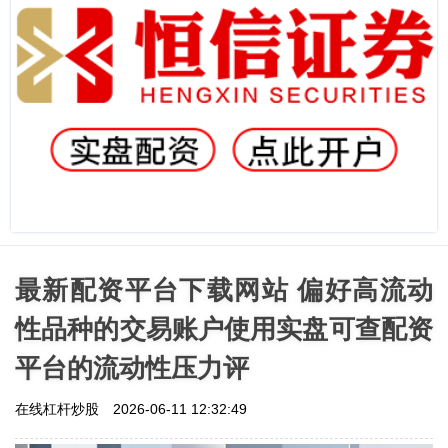
最新配资平台下载网站 偏好高流动
性品种的交易账户使用实盘可查配资
平台的流动性压力评
在线杠杆炒股
2026-06-11 12:32:49