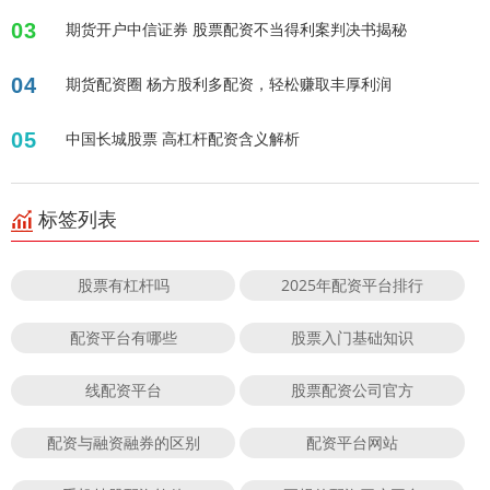
03
期货开户中信证券 股票配资不当得利案判决书揭秘
04
期货配资圈 杨方股利多配资，轻松赚取丰厚利润
05
中国长城股票 高杠杆配资含义解析
标签列表
股票有杠杆吗
2025年配资平台排行
配资平台有哪些
股票入门基础知识
线配资平台
股票配资公司官方
配资与融资融券的区别
配资平台网站