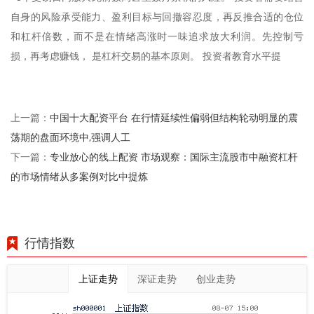
自身的风险承受能力、盈利目标与回撤容忍度，再反推合适的仓位
和杠杆倍数，而不是在情绪高涨时一味追求放大利润。先控制亏
损，再考虑赚钱， 是杠杆交易的基本原则。 投资者教育水平提
中国十大配资平台 在行情延续性偏弱但结构轮动明显的震
上一篇：
荡期的盘面环境中,强调人工
专业放心的线上配资 市场观察：国际主流股市中融资杠杆
下一篇：
的市场情绪从多案例对比中提炼
行情指数
上证走势
深证走势
创业走势