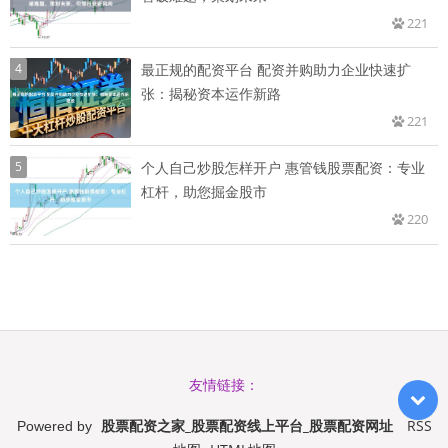
221
4
最正规的配资平台 配资并购助力企业快速扩
张：揭秘资本运作新路
221
5
个人自己炒股怎样开户 惠管钱股票配资：专业
杠杆，助您掘金股市
220
友情链接：
股票配资之家_股票配资线上平台_股票配资网址
RSS
Powered by