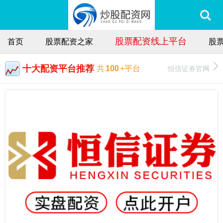
股票配资线上平台
首页
股票配资之家
股
十大配资平台推荐
恒信证券官网
共
100
+平台