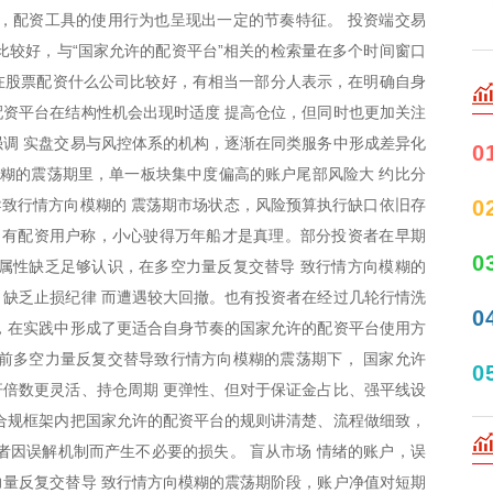
，配资工具的使用行为也呈现出一定的节奏特征。 投资端交易
比较好，与“国家允许的配资平台”相关的检索量在多个时间窗口
在股票配资什么公司比较好，有相当一部分人表示，在明确自身
资平台在结构性机会出现时适度 提高仓位，但同时也更加关注
调 实盘交易与风控体系的机构，逐渐在同类服务中形成差异化
0
模糊的震荡期里，单一板块集中度偏高的账户尾部风险大 约比分
0
替导致行情方向模糊的 震荡期市场状态，风险预算执行缺口依旧存
 有配资用户称，小心驶得万年船才是真理。部分投资者在早期
0
属性缺乏足够认识，在多空力量反复交替导 致行情方向模糊的
缺乏止损纪律 而遭遇较大回撤。也有投资者在经过几轮行情洗
0
，在实践中形成了更适合自身节奏的国家允许的配资平台使用方
当前多空力量反复交替导致行情方向模糊的震荡期下， 国家允许
0
倍数更灵活、持仓周期 更弹性、但对于保证金占比、强平线设
合规框架内把国家允许的配资平台的规则讲清楚、流程做细致，
者因误解机制而产生不必要的损失。 盲从市场 情绪的账户，误
力量反复交替导 致行情方向模糊的震荡期阶段，账户净值对短期