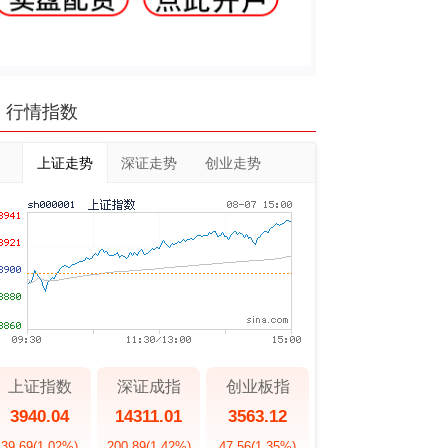
行情指数
上证走势
深证走势
创业走势
上证指数
深证成指
创业板指
3940.04
14311.01
3563.12
39.69
(1.02%)
200.89
(1.42%)
47.56
(1.35%)