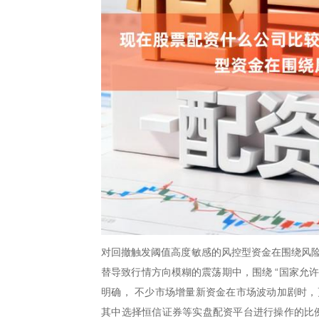
对回撤触发阈值高度敏感的风控型资金在围绕风险
替导致行情方向模糊的震荡期中，围绕 “国家允
明确， 不少市场增量新资金在市场波动加剧时，
其中选择恒信证券等实盘配资平台进行操作的比例