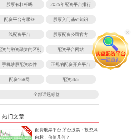
股票有杠杆吗
2025年配资平台排行
配资平台有哪些
股票入门基础知识
线配资平台
股票配资公司官方
配资与融资融券的区别
配资平台网站
手机炒股配资软件
正规的配资开户平台
配资168网
配资365
全部话题标签
热门文章
配资股票平台 茅台股票：投资风
向标，价值几何？