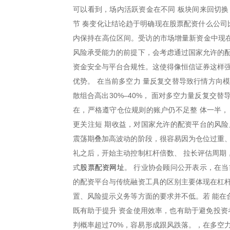
可以看到，场内活跃资金在不同 板块间来回切换
节 奏变化让结论趋于明确现在股票配资什么公司
内保持在高位区间。受访的市场增量新资金中现
风险承受能力的前提下，会考虑通过国家允许的配
资金安全与平台合规性。这使得像恒信证券这样强
优势。 在当前多空力 量反复交替导致行情方向
散组合高出30%–40%， 面对多空力量反复交
在，严格遵守仓位规则的账户仍不足整 体一半，
更关注短 期收益，对国家允许的配资平台的风险
震荡期叠加高波动的阶段，很容易因为仓位过重、
礼之后，开始主动控制杠杆倍数、 拉长评估周期
股票配资网址
式
。 行业协会顾问公开表示，在
的配资平台与传统融资工具的区别主要体现在杠杆
置、风险提示义务等方面的要求并不低。若 能在
既有助于提升 资金使用效率，也有助于避免投资
判概率超过70%，容易形成跟风跌落。，在多空