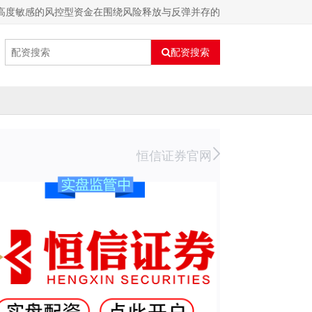
高度敏感的风控型资金在围绕风险释放与反弹并存的
配资搜索
恒信证券官网