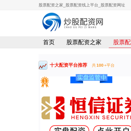
股票配资之家_股票配资线上平台_股票配资网址
首页
股票配资之家
股票配
十大配资平台推荐
共
100
+平台